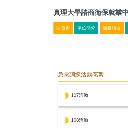
跳
真理大學諮商衛保就業
到
主
要
回首頁
單位簡介
服務項目
內
容
區
急救訓練活動花絮
107活動
108活動