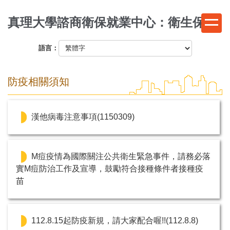
跳
真理大學諮商衛保就業中心：衛生保健
到
主
要
語言：
內
容
防疫相關須知
區
漢他病毒注意事項(1150309)
M痘疫情為國際關注公共衛生緊急事件，請務必落
實M痘防治工作及宣導，鼓勵符合接種條件者接種疫
苗
112.8.15起防疫新規，請大家配合喔!!(112.8.8)